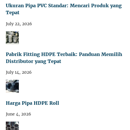
Ukuran Pipa PVC Standar: Mencari Produk yang
Tepat
July 22, 2026
Pabrik Fitting HDPE Terbaik: Panduan Memilih
Distributor yang Tepat
July 14, 2026
Harga Pipa HDPE Roll
June 4, 2026