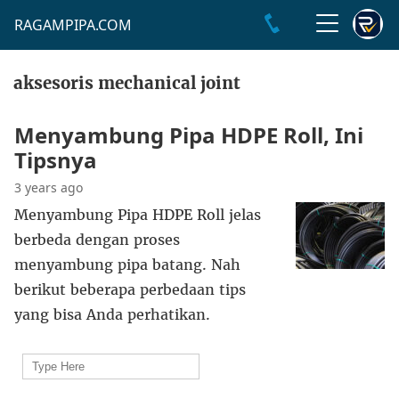
RAGAMPIPA.COM
aksesoris mechanical joint
Menyambung Pipa HDPE Roll, Ini
Tipsnya
3 years ago
Menyambung Pipa HDPE Roll jelas
berbeda dengan proses
menyambung pipa batang. Nah
berikut beberapa perbedaan tips
yang bisa Anda perhatikan.
Search
for: