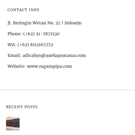
CONTACT INFO
Jl. Beringin Wetan No. 27 | Sidoarjo
Phone: (+62) 31-7871530
WA: (+62) 8113167772
Email: adicahyo@anekapratama.com
Website: www.ragampipa.com
RECENT POSTS