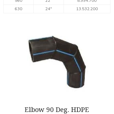
560
22″
8.994.700
630
24″
13.532.200
Elbow 90 Deg. HDPE