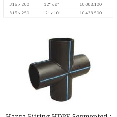
315 x 200
12″ x 8″
10.088.100
315 x 250
12″ x 10″
10.433.500
Harga Fitting HDPE Segmented :