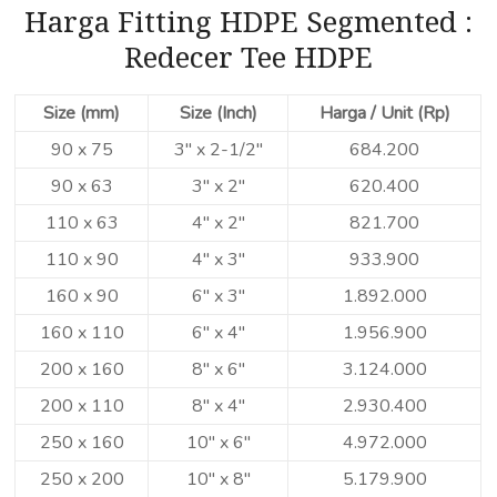
Harga Fitting HDPE Segmented :
Redecer Tee HDPE
Size (mm)
Size (Inch)
Harga / Unit (Rp)
90 x 75
3″ x 2-1/2″
684.200
90 x 63
3″ x 2″
620.400
110 x 63
4″ x 2″
821.700
110 x 90
4″ x 3″
933.900
160 x 90
6″ x 3″
1.892.000
160 x 110
6″ x 4″
1.956.900
200 x 160
8″ x 6″
3.124.000
200 x 110
8″ x 4″
2.930.400
250 x 160
10″ x 6″
4.972.000
250 x 200
10″ x 8″
5.179.900