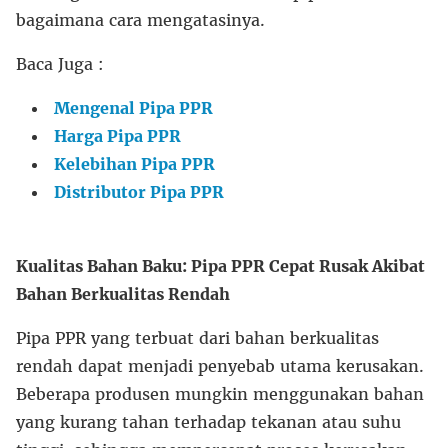
bagaimana cara mengatasinya.
Baca Juga :
Mengenal Pipa PPR
Harga Pipa PPR
Kelebihan Pipa PPR
Distributor Pipa PPR
Kualitas Bahan Baku: Pipa PPR Cepat Rusak Akibat
Bahan Berkualitas Rendah
Pipa PPR yang terbuat dari bahan berkualitas
rendah dapat menjadi penyebab utama kerusakan.
Beberapa produsen mungkin menggunakan bahan
yang kurang tahan terhadap tekanan atau suhu