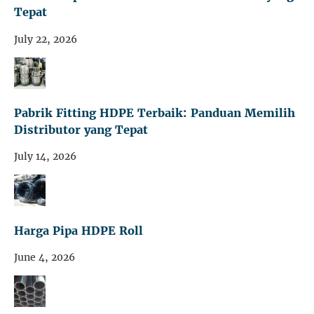
Tepat
July 22, 2026
Pabrik Fitting HDPE Terbaik: Panduan Memilih
Distributor yang Tepat
July 14, 2026
Harga Pipa HDPE Roll
June 4, 2026