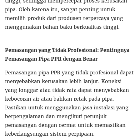
tinggi, sehingga mempercepat proses kerusakan
pipa. Oleh karena itu, sangat penting untuk
memilih produk dari produsen terpercaya yang
menggunakan bahan baku berkualitas tinggi.
Pemasangan yang Tidak Profesional: Pentingnya
Pemasangan Pipa PPR dengan Benar
Pemasangan pipa PPR yang tidak profesional dapat
menyebabkan kerusakan lebih lanjut. Koneksi
yang longgar atau tidak rata dapat menyebabkan
kebocoran air atau bahkan retak pada pipa.
Pastikan untuk menggunakan jasa instalasi yang
berpengalaman dan mengikuti petunjuk
pemasangan dengan cermat untuk memastikan
keberlangsungan sistem perpipaan.