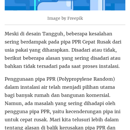
Image by Freepik
Meski di desain Tangguh, beberapa kesalahan
sering berdampak pada pipa PPR Cepat Rusak dari
usia pakai yang diharapkan. Disadari atau tidak,
berikut beberapa alasan yang sering disadari atau
bahkan tidak tersadari pada saat proses instalasi.
Penggunaan pipa PPR (Polypropylene Random)
dalam instalasi air telah menjadi pilihan utama
bagi banyak rumah dan bangunan komersial.
Namun, ada masalah yang sering dihadapi oleh
pengguna pipa PPR, yaitu kecenderungan pipa ini
untuk cepat rusak. Mari kita telusuri lebih dalam
tentang alasan di balik kerusakan pipa PPR dan