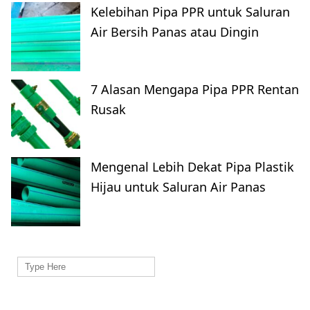
Kelebihan Pipa PPR untuk Saluran
Air Bersih Panas atau Dingin
7 Alasan Mengapa Pipa PPR Rentan
Rusak
Mengenal Lebih Dekat Pipa Plastik
Hijau untuk Saluran Air Panas
Search
for: