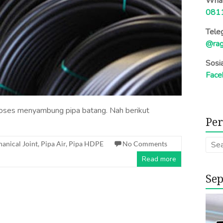
What
081
Tele
@rag
Sosi
Face
ses menyambung pipa batang. Nah berikut
Per
hanical Joint
,
Pipa Air
,
Pipa HDPE
No Comments
Read more
Sep