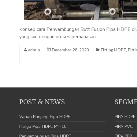
Konsep cara Penyambungan Butt Fusion Pipa HDPE dil
yang lain dengan proses pemanasan.
admin
December 28, 2020
Fitting HDPE
,
Fitt
POST & NEWS
SEGME
Varian Panjang Pipa HDPE
PIPA HDPE
Harga Pipa HDPE PN-10
PIPA PVC
Penyambungan Pipa HDPE
PIPA PPR