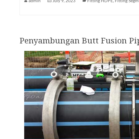
admin
July 9, 2023
Fitting HDPE
,
Fitting Seg
Penyambungan Butt Fusion P