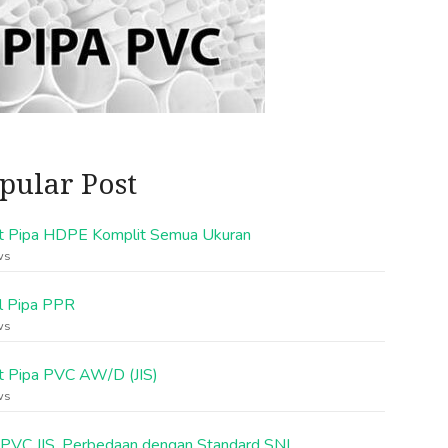
pular Post
t Pipa HDPE Komplit Semua Ukuran
ws
l Pipa PPR
ws
t Pipa PVC AW/D (JIS)
ws
 PVC JIS, Perbedaan dengan Standard SNI