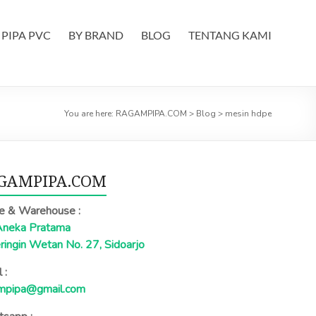
PIPA PVC
BY BRAND
BLOG
TENTANG KAMI
You are here:
RAGAMPIPA.COM
>
Blog
>
mesin hdpe
GAMPIPA.COM
ce & Warehouse :
Aneka Pratama
eringin Wetan No. 27, Sidoarjo
 :
mpipa@gmail.com