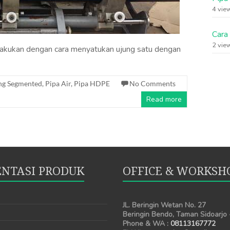
4 vie
Cara
2 vie
akukan dengan cara menyatukan ujung satu dengan
ing Segmented
,
Pipa Air
,
Pipa HDPE
No Comments
Read more
NTASI PRODUK
OFFICE & WORKSH
JL. Beringin Wetan No. 27
Beringin Bendo, Taman Sidoarjo
Phone & WA :
08113167772