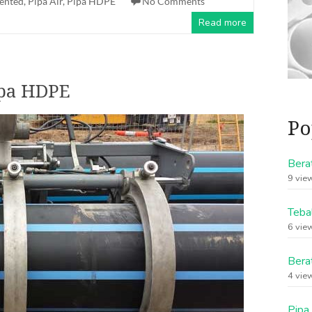
mented
,
Pipa Air
,
Pipa HDPE
No Comments
Read more
ipa HDPE
Po
Bera
9 vie
Teba
6 vie
Bera
4 vie
Pipa