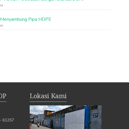
ws
 Menyambung Pipa HDPE
ws
OP
Lokasi Kami
 - 61257