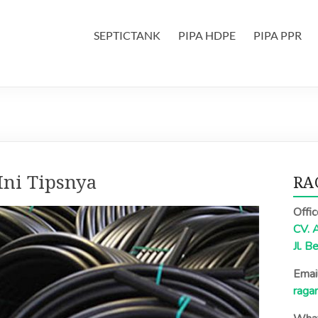
SEPTICTANK
PIPA HDPE
PIPA PPR
ni Tipsnya
RA
Offi
CV. 
Jl. B
Email
raga