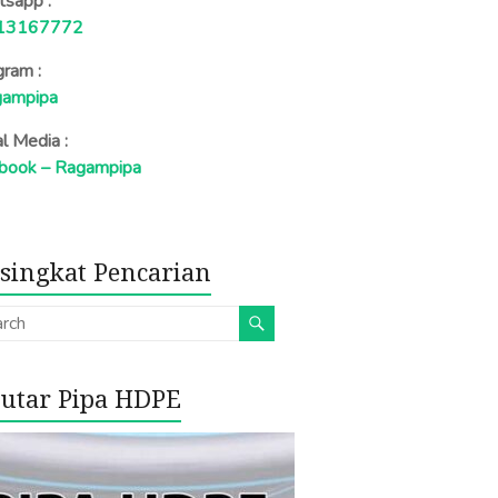
sapp :
13167772
gram :
ampipa
al Media :
book – Ragampipa
singkat Pencarian
utar Pipa HDPE