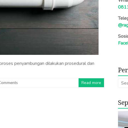
What
081
Tele
@rag
Sosi
Face
 proses penyambungan dilakukan prosedural dan
Per
Comments
Read more
Sep