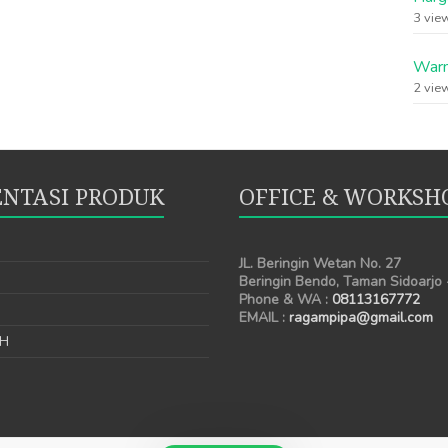
3 vie
Warn
2 vie
NTASI PRODUK
OFFICE & WORKSH
JL. Beringin Wetan No. 27
Beringin Bendo, Taman Sidoarjo
Phone & WA :
08113167772
EMAIL :
ragampipa@gmail.com
AH