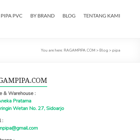
PIPA PVC
BY BRAND
BLOG
TENTANG KAMI
You are here:
RAGAMPIPA.COM
>
Blog
>
pipa
GAMPIPA.COM
ce & Warehouse :
Aneka Pratama
eringin Wetan No. 27, Sidoarjo
 :
mpipa@gmail.com