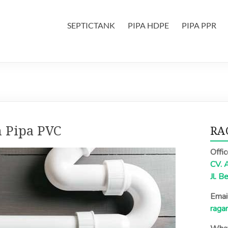
SEPTICTANK
PIPA HDPE
PIPA PPR
n Pipa PVC
RA
Offi
CV. 
Jl. B
Email
raga