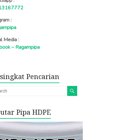
sapp :
13167772
gram :
ampipa
al Media :
book – Ragampipa
singkat Pencarian
utar Pipa HDPE