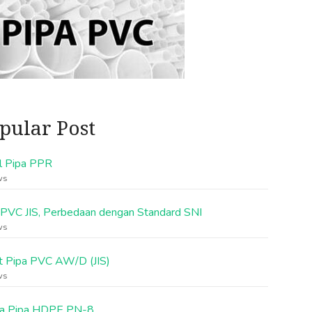
pular Post
l Pipa PPR
ws
 PVC JIS, Perbedaan dengan Standard SNI
ws
t Pipa PVC AW/D (JIS)
ws
a Pipa HDPE PN-8