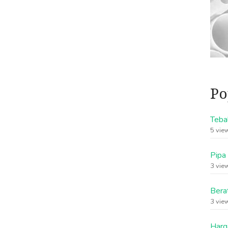
Po
Teba
5 vie
Pipa
3 vie
Bera
3 vie
Harg