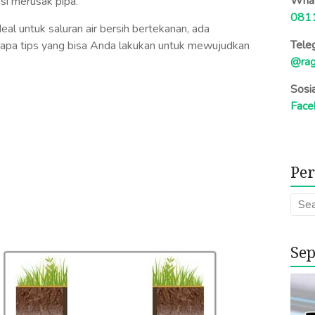
What
si merusak pipa.
081
l untuk saluran air bersih bertekanan, ada
Tele
rapa tips yang bisa Anda lakukan untuk mewujudkan
@rag
Sosi
Face
Per
Sep