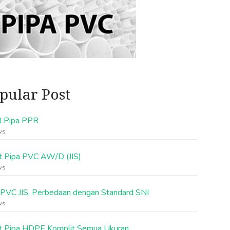
pular Post
l Pipa PPR
ws
t Pipa PVC AW/D (JIS)
ws
 PVC JIS, Perbedaan dengan Standard SNI
ws
t Pipa HDPE Komplit Semua Ukuran