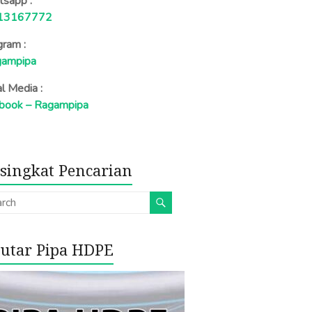
sapp :
13167772
gram :
ampipa
al Media :
book – Ragampipa
singkat Pencarian
utar Pipa HDPE