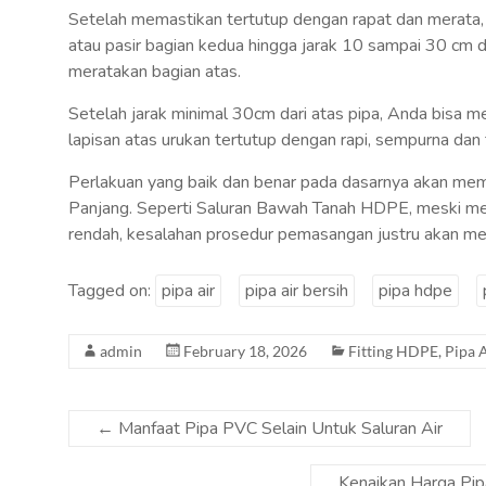
Setelah memastikan tertutup dengan rapat dan merata
atau pasir bagian kedua hingga jarak 10 sampai 30 cm d
meratakan bagian atas.
Setelah jarak minimal 30cm dari atas pipa, Anda bisa m
lapisan atas urukan tertutup dengan rapi, sempurna da
Perlakuan yang baik dan benar pada dasarnya akan memb
Panjang. Seperti Saluran Bawah Tanah HDPE, meski memil
rendah, kesalahan prosedur pemasangan justru akan m
Tagged on:
pipa air
pipa air bersih
pipa hdpe
admin
February 18, 2026
Fitting HDPE
,
Pipa A
←
Manfaat Pipa PVC Selain Untuk Saluran Air
Kenaikan Harga Pip