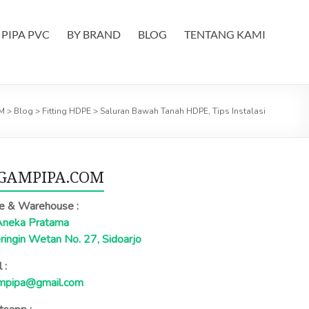
PIPA PVC
BY BRAND
BLOG
TENTANG KAMI
M
>
Blog
>
Fitting HDPE
>
Saluran Bawah Tanah HDPE, Tips Instalasi
GAMPIPA.COM
ce & Warehouse :
Aneka Pratama
eringin Wetan No. 27, Sidoarjo
 :
mpipa@gmail.com