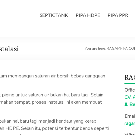
SEPTICTANK
PIPA HDPE
PIPA PPR
talasi
You are here:
RAGAMPIPA.CO
alam membangun saluran air bersih bebas gangguan
RA
Offi
ing untuk saluran air bukan hal baru lagi. Selain
CV. 
makan tempat, proses instalasi ini akan membuat
Jl. B
Email
ukan hal baru lagi menjadi kendala yang kerap
raga
ah HDPE. Selain itu, potensi terbentur benda seperti