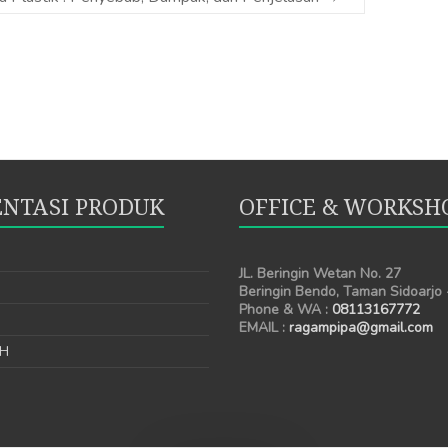
NTASI PRODUK
OFFICE & WORKSH
JL. Beringin Wetan No. 27
Beringin Bendo, Taman Sidoarjo
Phone & WA :
08113167772
EMAIL :
ragampipa@gmail.com
AH