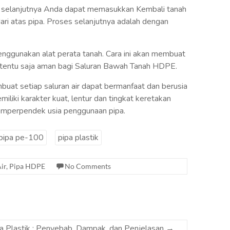
, selanjutnya Anda dapat memasukkan Kembali tanah
ari atas pipa. Proses selanjutnya adalah dengan
enggunakan alat perata tanah. Cara ini akan membuat
n tentu saja aman bagi Saluran Bawah Tanah HDPE.
uat setiap saluran air dapat bermanfaat dan berusia
iki karakter kuat, lentur dan tingkat keretakan
emperpendek usia penggunaan pipa.
pipa pe-100
pipa plastik
ir
,
Pipa HDPE
No Comments
a Plastik : Penyebab, Dampak, dan Penjelasan
→